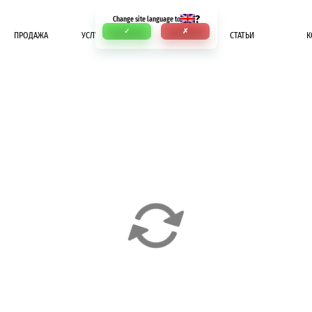
?
Change site language to
✓
✗
ПРОДАЖА
УСЛУГИ
ОПЛАТА
СТАТЬИ
К