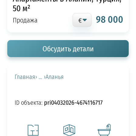
50 м²
98 000
Продажа
Обсудить детали
Главная
› ... ›
Аланья
pri04032026-4674116717
ID объекта: