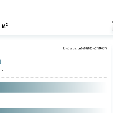
 м²
ID объекта:
pri04032026-4674109379
: 2