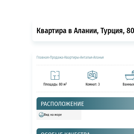
Квартира в Алании, Турция, 80
Главная
›
Продажа
›
Квартиры
›
Анталья
›
Аланья
Площадь: 80 м²
Комнат: 3
Ванных
РАСПОЛОЖЕНИЕ
Вид на море