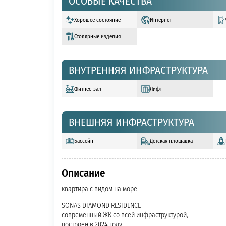
ОСОБЫЕ КАЧЕСТВА
Хорошее состояние
Интернет
Столярные изделия
ВНУТРЕННЯЯ ИНФРАСТРУКТУРА
Фитнес-зал
Лифт
ВНЕШНЯЯ ИНФРАСТРУКТУРА
Бассейн
Детская площадка
Описание
квартира с видом на море
SONAS DIAMOND RESIDENCE
современный ЖК со всей инфраструктурой,
построен в 2024 году