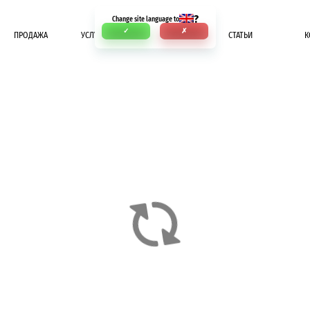
?
Change site language to
✓
✗
ПРОДАЖА
УСЛУГИ
ОПЛАТА
СТАТЬИ
К