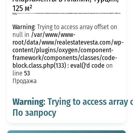
125 м²
Warning
: Trying to access array offset on null in
/var/www/www-root/data/www/realestatevesta.com/wp-content/plugins/oxygen/component-framework/components/classes/code-block.class.php(133) : eval()'d code
on line
49
Warning
: Trying to access array offset on
/var/www/www-
null in
root/data/www/realestatevesta.com/wp-
content/plugins/oxygen/component-
framework/components/classes/code-
block.class.php(133) : eval()'d code
on
53
line
Продажа
Warning
: Trying to access array 
По запросу