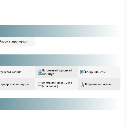
Рядом с аэропортом
Встроенный кухонный
Душевая кабина
Кондиционеры
гарнитур
Алюм. или пласт. окна
Гардероб в коридоре
Встроенные шкафы
(стеклопак.)