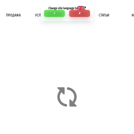
?
Change site language to
✓
✗
ПРОДАЖА
УСЛУГИ
ОПЛАТА
СТАТЬИ
К