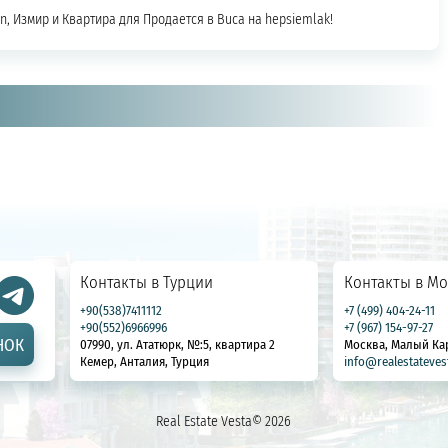
n, Измир и Квартира для Продается в Buca на hepsiemlak!
Контакты в Турции
Контакты в Мо
+90(538)7411112
+7 (499) 404-24-11
+90(552)6966996
+7 (967) 154-97-27
НОК
07990, ул. Ататюрк, №:5, квартира 2
Москва, Малый Ка
Кемер, Анталия, Турция
info@realestateves
Real Estate Vesta© 2026