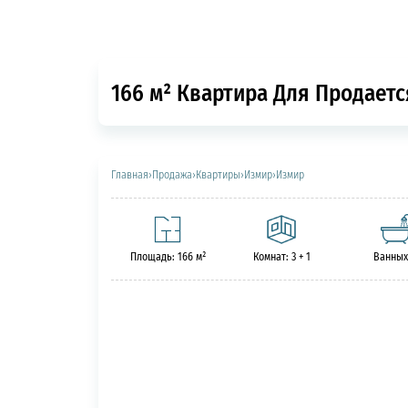
166 м² Квартира Для Продаетс
Главная
›
Продажа
›
Квартиры
›
Измир
›
Измир
Площадь: 166 м²
Комнат: 3 + 1
Ванных