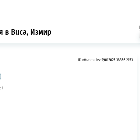
я в Buca, Измир
ID объекта:
hse29012025-38856-2153
: 1