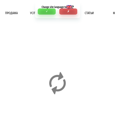
?
Change site language to
✓
✗
ПРОДАЖА
УСЛУГИ
ОПЛАТА
СТАТЬИ
К