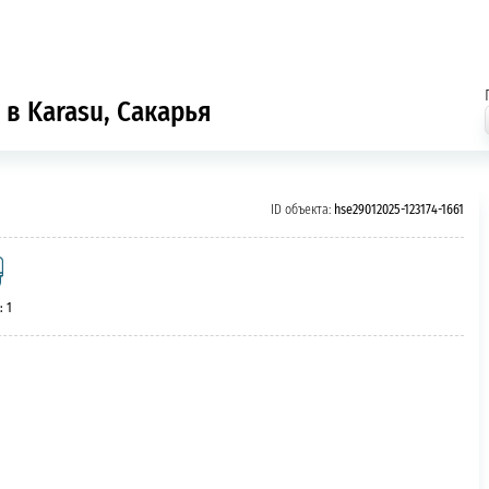
 в Karasu, Сакарья
ID объекта:
hse29012025-123174-1661
: 1