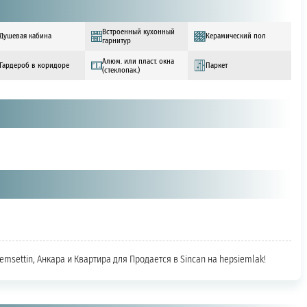
Встроенный кухонный
Душевая кабина
Керамический пол
гарнитур
Алюм. или пласт. окна
Гардероб в коридоре
Паркет
(стеклопак.)
şemsettin, Анкара и Квартира для Продается в Sincan на hepsiemlak!