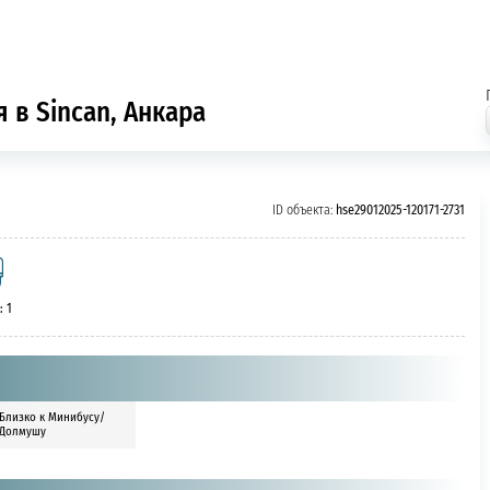
 в Sincan, Анкара
ID объекта:
hse29012025-120171-2731
: 1
Близко к Минибусу/
Долмушу