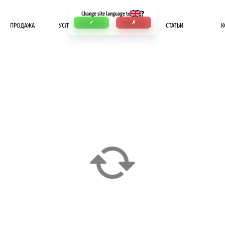
?
Change site language to
✓
✗
ПРОДАЖА
УСЛУГИ
ОПЛАТА
СТАТЬИ
К