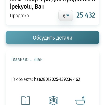
İpekyolu, Ван
25 432
Продажа
Обсудить детали
Главная
› ... ›
Ван
hse28012025-139234-162
ID объекта: