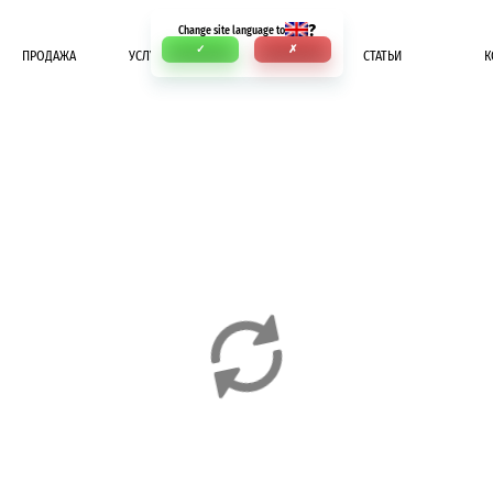
?
Change site language to
✓
✗
ПРОДАЖА
УСЛУГИ
ОПЛАТА
СТАТЬИ
К