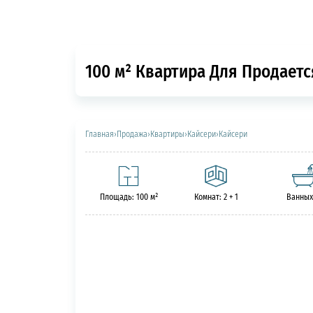
100 м² Квартира Для Продается
Главная
›
Продажа
›
Квартиры
›
Кайсери
›
Кайсери
Площадь: 100 м²
Комнат: 2 + 1
Ванных