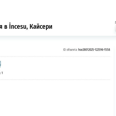
 в İncesu, Кайсери
ID объекта:
hse28012025-122596-1558
: 1