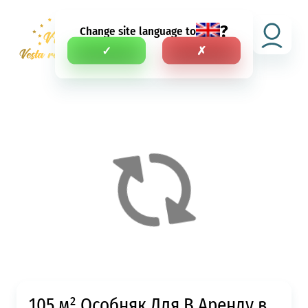
?
Change site language to
RU
✓
✗
105 м² Особняк Для В Аренду в