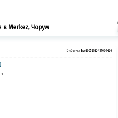
я в Merkez, Чорум
ID объекта:
hse26052025-131690-336
: 1