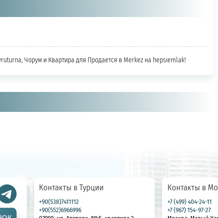
vruturna, Чорум и Квартира для Продается в Merkez на hepsiemlak!
Контакты в Турции
Контакты в Мо
+90(538)7411112
+7 (499) 404-24-11
+90(552)6966996
+7 (967) 154-97-27
НОК
07990, ул. Ататюрк, №:5, квартира 2
Москва, Малый Ка