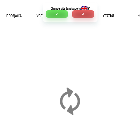
?
Change site language to
✓
✗
ПРОДАЖА
УСЛУГИ
ОПЛАТА
СТАТЬИ
К