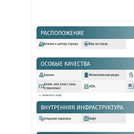
РАСПОЛОЖЕНИЕ
Близко к центру города
Вид на город
ОСОБЫЕ КАЧЕСТВА
Балкон
Металлическая дверь
Алюм. или пласт. окна
ADSL
(стеклопак.)
→ показать еще
ВНУТРЕННЯЯ ИНФРАСТРУКТУРА
Открытая парковка
Лифт