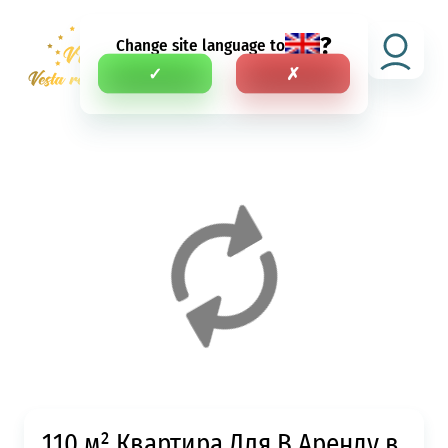
?
Change site language to
RU
✓
✗
110 м² Квартира Для В Аренду в