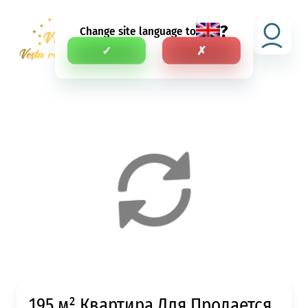
?
Change site language to
RU
✓
✗
195 м² Квартира Для Продается