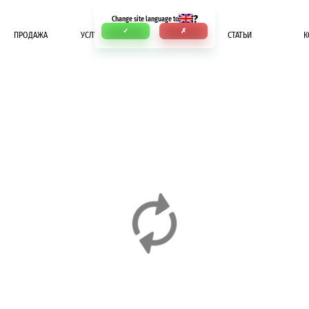
?
Change site language to
✓
✗
ПРОДАЖА
УСЛУГИ
ОПЛАТА
СТАТЬИ
К