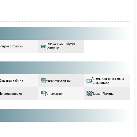
Близко к Минибусу/
Рядом с трассой
Долмушу
Алюм. или пласт. окна
Душевая кабина
Керамический пол
(стеклопак.)
Теплоизоляция
Гипсокартон
Паркет-Ламинат