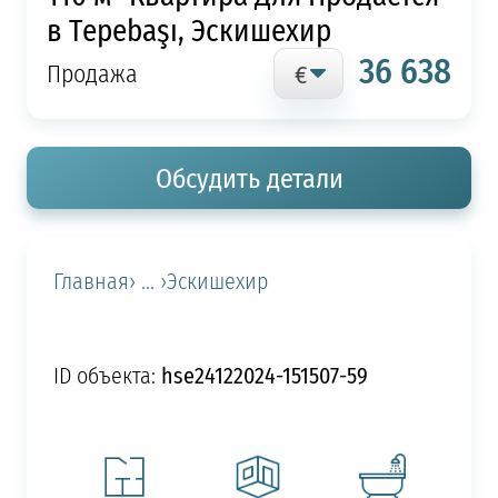
в Tepebaşı, Эскишехир
36 638
Продажа
Обсудить детали
Главная
› ... ›
Эскишехир
hse24122024-151507-59
ID объекта: