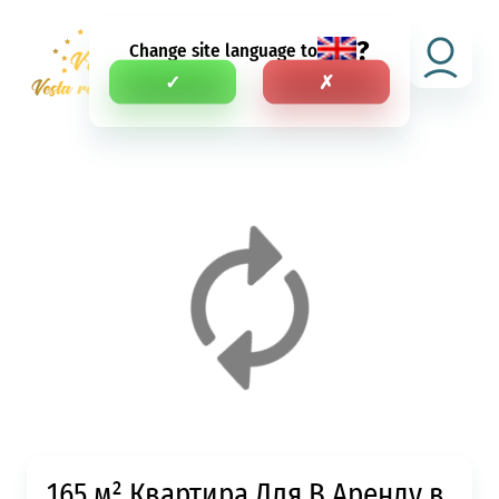
?
Change site language to
RU
✓
✗
165 м² Квартира Для В Аренду в