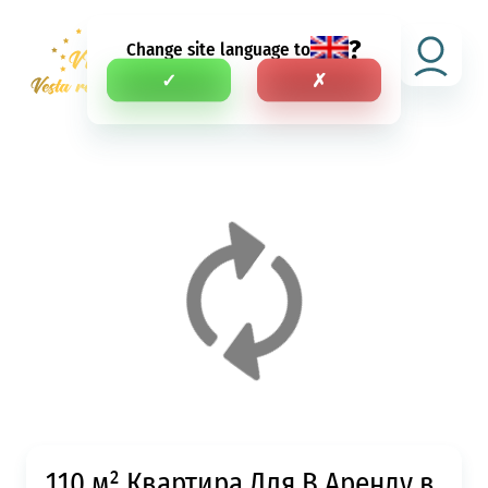
?
Change site language to
RU
✓
✗
110 м² Квартира Для В Аренду в