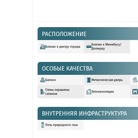
РАСПОЛОЖЕНИЕ
Близко к Минибусу/
Близко к центру города
Долмушу
ОСОБЫЕ КАЧЕСТВА
Балкон
Металлическая дверь
Стены окрашены
Теплоизоляция
сатином
ВНУТРЕННЯЯ ИНФРАСТРУКТУРА
Печь природного газа