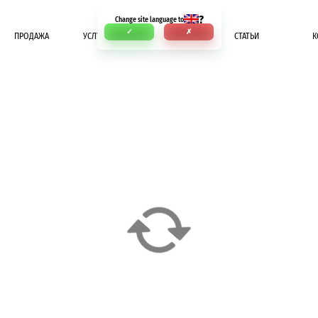
?
Change site language to
✓
✗
ПРОДАЖА
УСЛУГИ
ОПЛАТА
СТАТЬИ
К