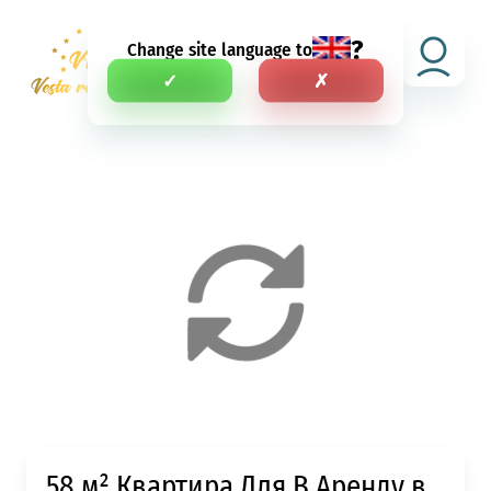
?
Change site language to
RU
✓
✗
58 м² Квартира Для В Аренду в