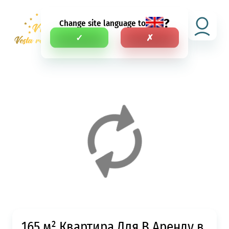
?
Change site language to
RU
✓
✗
165 м² Квартира Для В Аренду в