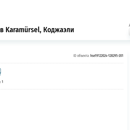
 в Karamürsel, Коджаэли
ID объекта:
hse19122024-128295-201
: 1