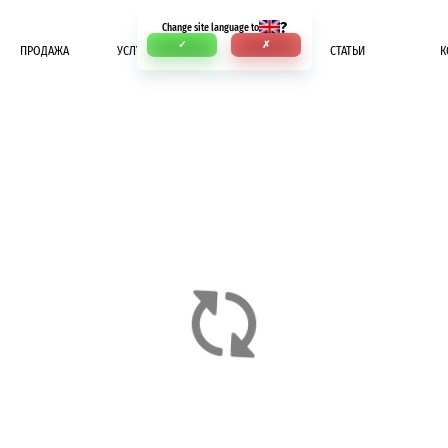
?
Change site language to
✓
✗
ПРОДАЖА
УСЛУГИ
ОПЛАТА
СТАТЬИ
К