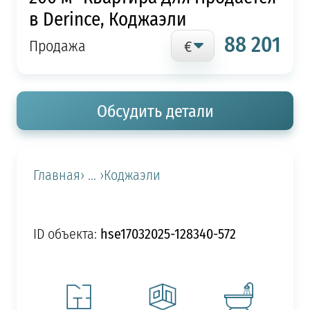
в Derince, Коджаэли
88 201
Продажа
Обсудить детали
Главная
› ... ›
Коджаэли
hse17032025-128340-572
ID объекта: