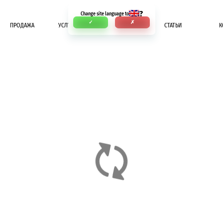
?
Change site language to
✓
✗
ПРОДАЖА
УСЛУГИ
ОПЛАТА
СТАТЬИ
К