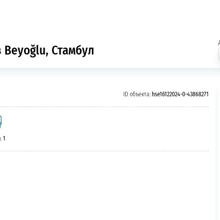
в Beyoğlu, Стамбул
ID объекта:
hse16122024-0-43868271
: 1