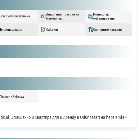
Алюм. или пласт. окна
Полностью
Вся бытовая техника
(стеклопак.)
мебелирована
Теплоизоляция
Сайдинг
Столярные изделия
Передний фасад
stiklal, Эскишехир и Квартира для В Аренду в Odunpazarı на hepsiemlak!