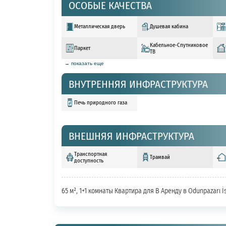
ОСОБЫЕ КАЧЕСТВА
Металлическая дверь
Душевая кабина
Кабельное-Спутниковое
Паркет
ТВ
→ показать еще
ВНУТРЕННЯЯ ИНФРАСТРУКТУРА
Печь природного газа
ВНЕШНЯЯ ИНФРАСТРУКТУРА
Транспортная
Трамвай
доступность
65 м², 1+1 комнаты Квартира для В Аренду в Odunpazarı İ