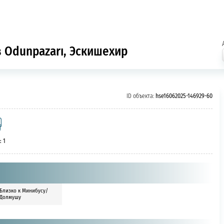
в Odunpazarı, Эскишехир
ID объекта:
hse16062025-146929-60
: 1
Близко к Минибусу/
Долмушу