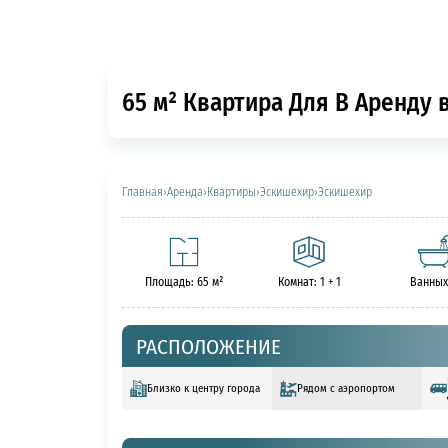
65 м² Квартира Для В Аренду 
Главная
›
Аренда
›
Квартиры
›
Эскишехир
›
Эскишехир
Площадь: 65 м²
Комнат: 1 + 1
Ванных
РАСПОЛОЖЕНИЕ
Близко к центру города
Рядом с аэропортом