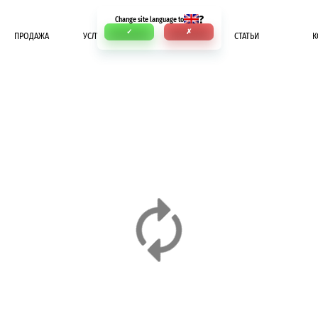
?
Change site language to
✓
✗
ПРОДАЖА
УСЛУГИ
ОПЛАТА
СТАТЬИ
К