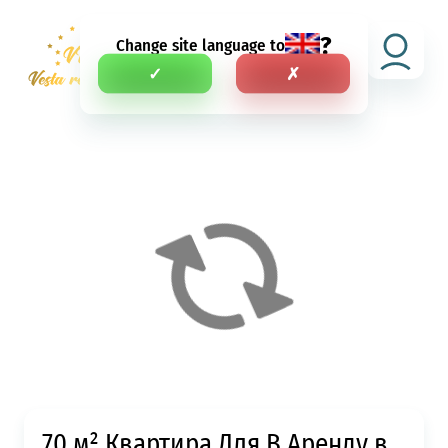
?
Change site language to
RU
✓
✗
70 м² Квартира Для В Аренду в