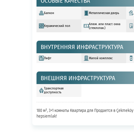
ОСОБЫЕ КАЧЕСТВА
Балкон
Металлическая дверь
Алюм. или пласт. окна
Керамический пол
(стеклопак.)
ВНУТРЕННЯЯ ИНФРАСТРУКТУРА
Лифт
Жилой комплекс
ВНЕШНЯЯ ИНФРАСТРУКТУРА
Транспортная
доступность
180 м², 3+1 комнаты Квартира для Продается в Çekmeköy 
hepsiemlak!