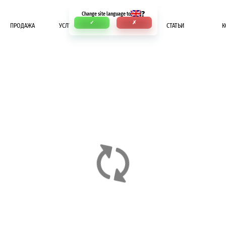
?
Change site language to
✓
✗
ПРОДАЖА
УСЛУГИ
ОПЛАТА
СТАТЬИ
К