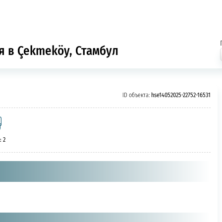
я в Çekmeköy, Стамбул
ID объекта:
hse14052025-22752-16531
: 2