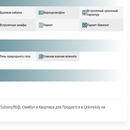
Встроенный кухонный
Душевая кабина
Видеодомофон
гарнитур
Встроенные шкафы
Паркет
Паркет-Ламинат
Печь природного газа
Главная ванная комната
Sultançiftliği, Стамбул и Квартира для Продается в Çekmeköy на