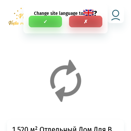
?
Change site language to
RU
✓
✗
1.520 м² Отдельный Дом Для В