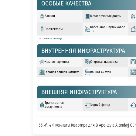
ОСОБЫЕ КАЧЕСТВА
Балкон
Металлическая дверь
Кабельное-Спутниковое
Прожекторы
ТВ
→ показать еще
ВНУТРЕННЯЯ ИНФРАСТРУКТУРА
Крытая парковка
Открытая парковка
Главная ванная комната
Ванная Хилтон
ВНЕШНЯЯ ИНФРАСТРУКТУРА
Транспортная
Задний фасад
доступность
165 м², 4+1 комнаты Квартира для В Аренду в Altındağ Gü