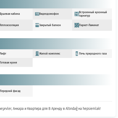
Встроенный кухонный
Душевая кабина
Видеодомофон
гарнитур
Теплоизоляция
Закрытый балкон
Паркет-Ламинат
Лифт
Жилой комплекс
Печь природного газа
Готовая кухня
Передний фасад
neşevler, Анкара и Квартира для В Аренду в Altındağ на hepsiemlak!