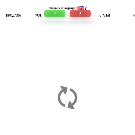
?
Change site language to
✓
✗
ПРОДАЖА
УСЛУГИ
ОПЛАТА
СТАТЬИ
К