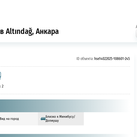
в Altındağ, Анкара
ID объекта:
hse14022025-108601-245
: 2
Близко к Минибусу/
Вид на город
Долмушу