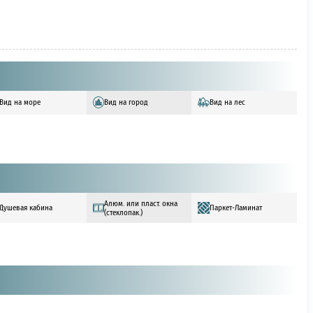
Вид на море
Вид на город
Вид на лес
Алюм. или пласт. окна
Душевая кабина
Паркет-Ламинат
(стеклопак.)