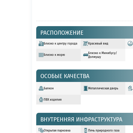
РАСПОЛОЖЕНИЕ
Близко к центру города
Красивый вид
Близко к Минибусу/
Близко к морю
Долмушу
ОСОБЫЕ КАЧЕСТВА
Балкон
Металлическая дверь
ПВХ изделия
ВНУТРЕННЯЯ ИНФРАСТРУКТУРА
Открытая парковка
Печь природного газа