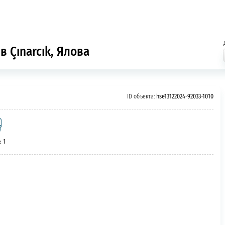
в Çınarcık, Ялова
ID объекта:
hse13122024-92033-1010
: 1