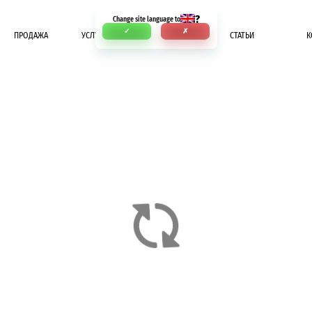
?
Change site language to
✓
✗
ПРОДАЖА
УСЛУГИ
ОПЛАТА
СТАТЬИ
К