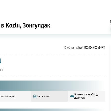
в Kozlu, Зонгулдак
ID объекта:
hse13122024-36248-941
: 1
Близко к Минибусу/
Вид на город
Вид на лес
Долмушу