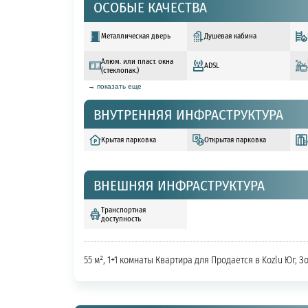
ОСОБЫЕ КАЧЕСТВА
Металлическая дверь
Душевая кабина
Алюм. или пласт. окна
ADSL
(стеклопак.)
→ показать еще
ВНУТРЕННЯЯ ИНФРАСТРУКТУРА
Крытая парковка
Открытая парковка
ВНЕШНЯЯ ИНФРАСТРУКТУРА
Транспортная
доступность
55 м², 1+1 комнаты Квартира для Продается в Kozlu Юг, З