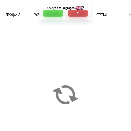
?
Change site language to
✓
✗
ПРОДАЖА
УСЛУГИ
ОПЛАТА
СТАТЬИ
К