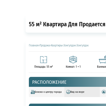
55 м² Квартира Для Продается 
Главная
›
Продажа
›
Квартиры
›
Зонгулдак
›
Зонгулдак
Площадь: 55 м²
Комнат: 1 + 1
Ванных
РАСПОЛОЖЕНИЕ
Близко к центру города
Вид на море