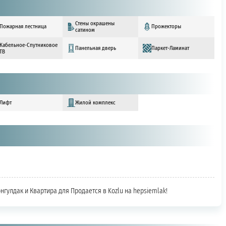
Стены окрашены
Пожарная лестница
Прожекторы
сатином
Кабельное-Спутниковое
Панельная дверь
Паркет-Ламинат
ТВ
Лифт
Жилой комплекс
онгулдак и Квартира для Продается в Kozlu на hepsiemlak!