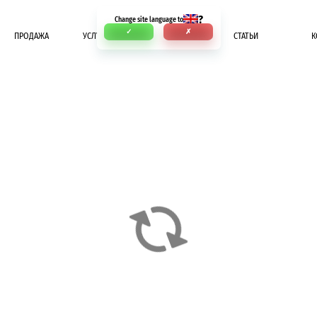
?
Change site language to
✓
✗
ПРОДАЖА
УСЛУГИ
ОПЛАТА
СТАТЬИ
К