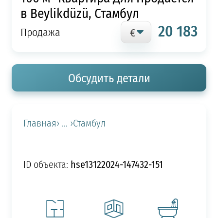
в Beylikdüzü, Стамбул
20 183
Продажа
Обсудить детали
Главная
› ... ›
Стамбул
hse13122024-147432-151
ID объекта: