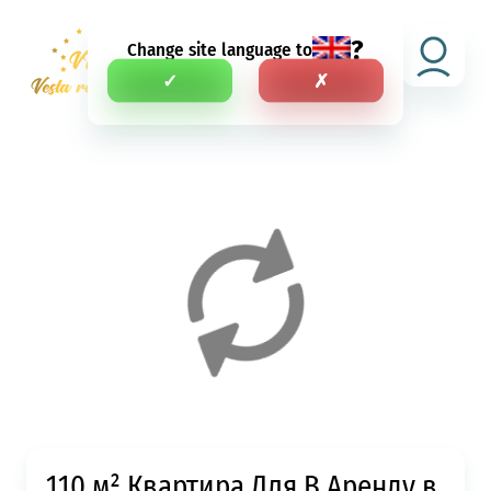
?
Change site language to
RU
✓
✗
110 м² Квартира Для В Аренду в