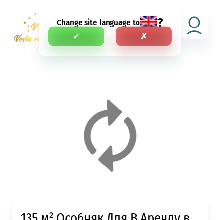
?
Change site language to
RU
✓
✗
135 м² Особняк Для В Аренду в