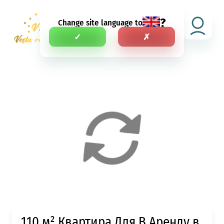
?
Change site language to
RU
✓
✗
110 м² Квартира Для В Аренду в