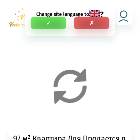
?
Change site language to
RU
✓
✗
97 м² Квартира Для Продается в