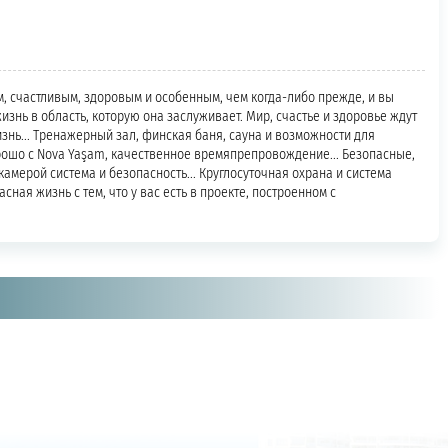
м, счастливым, здоровым и особенным, чем когда-либо прежде, и вы
знь в область, которую она заслуживает. Мир, счастье и здоровье ждут
жизнь... Тренажерный зал, финская баня, сауна и возможности для
орошо с Nova Yaşam, качественное времяпрепровождение... Безопасные,
камерой система и безопасность... Круглосуточная охрана и система
сная жизнь с тем, что у вас есть в проекте, построенном с