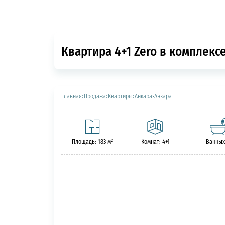
Квартира 4+1 Zero в комплексе 
Главная
›
Продажа
›
Квартиры
›
Анкара
›
Анкара
Площадь: 183 м²
Комнат: 4+1
Ванных