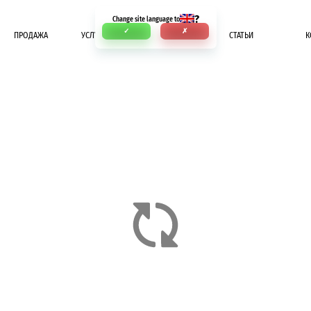
?
Change site language to
✓
✗
ПРОДАЖА
УСЛУГИ
ОПЛАТА
СТАТЬИ
К