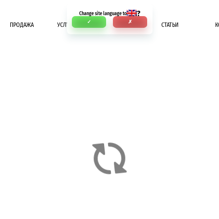
?
Change site language to
✓
✗
ПРОДАЖА
УСЛУГИ
ОПЛАТА
СТАТЬИ
К