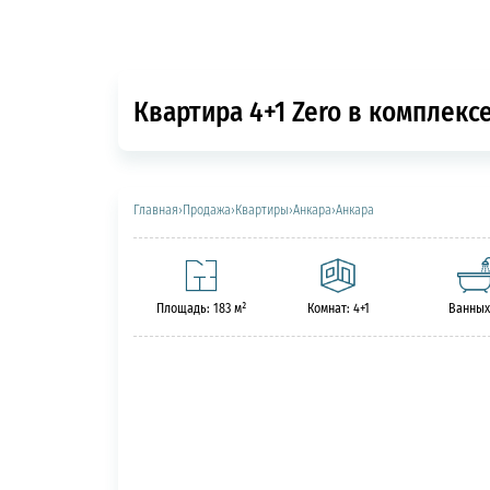
Квартира 4+1 Zero в комплексе 
Главная
›
Продажа
›
Квартиры
›
Анкара
›
Анкара
Площадь: 183 м²
Комнат: 4+1
Ванных