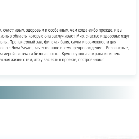
м, счастливым, здоровым и особенным, чем когда-либо прежде, и вы
знь в область, которую она заслуживает. Мир, счастье и здоровье ждут
жизнь... Тренажерный зал, финская баня, сауна и возможности для
орошо с Nova Yaşam, качественное времяпрепровождение... Безопасные,
камерой система и безопасность... Круглосуточная охрана и система
сная жизнь с тем, что у вас есть в проекте, построенном с