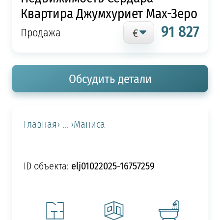
Квартира Джумхуриет Мах-Зеро
91 827
Продажа
Обсудить детали
Главная
› ... ›
Маниса
elj01022025-16757259
ID объекта: