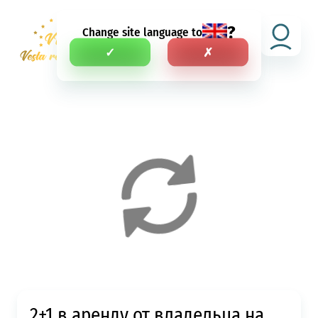
?
Change site language to
RU
✓
✗
2+1 в аренду от владельца на