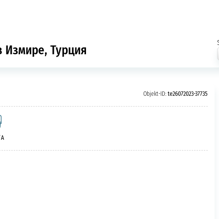
в Измире, Турция
Objekt-ID:
te26072023-37735
/A