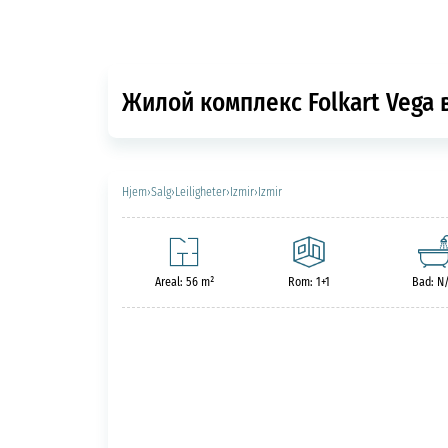
Жилой комплекс Folkart Vega 
Hjem
›
Salg
›
Leiligheter
›
Izmir
›
Izmir
Areal: 56 m²
Rom: 1+1
Bad: N