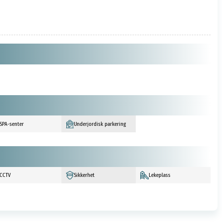
SPA-senter
Underjordisk parkering
CCTV
Sikkerhet
Lekeplass