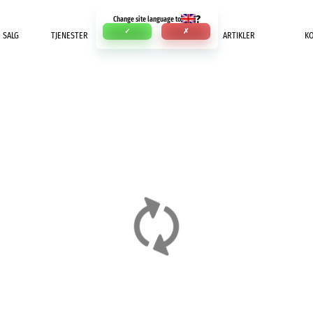
?
Change site language to
✓
✗
SALG
TJENESTER
INNBETALING
ARTIKLER
K