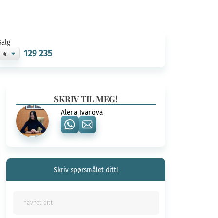
Salg
129 235
SKRIV TIL MEG!
Alena Ivanova
Skriv spørsmålet ditt!