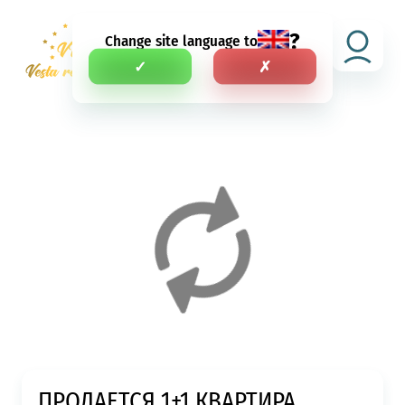
?
Change site language to
NEI
✓
✗
ПРОДАЕТСЯ 1+1 КВАРТИРА