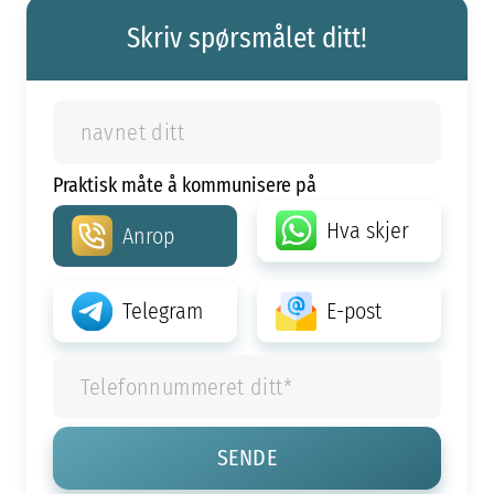
Skriv spørsmålet ditt!
Praktisk måte å kommunisere på
Hva skjer
Anrop
Telegram
E-post