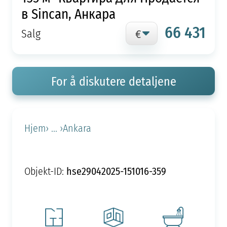
в Sincan, Анкара
66 431
Salg
For å diskutere detaljene
Hjem
› ... ›
Ankara
hse29042025-151016-359
Objekt-ID: