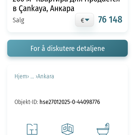
в Çankaya, Анкара
76 148
Salg
For å diskutere detaljene
Hjem
› ... ›
Ankara
hse27012025-0-44098776
Objekt-ID: