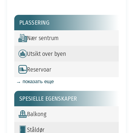
PLASSERING
Nær sentrum
Utsikt over byen
Reservoar
→ показать еще
SPESIELLE EGENSKAPER
Balkong
Ståldør