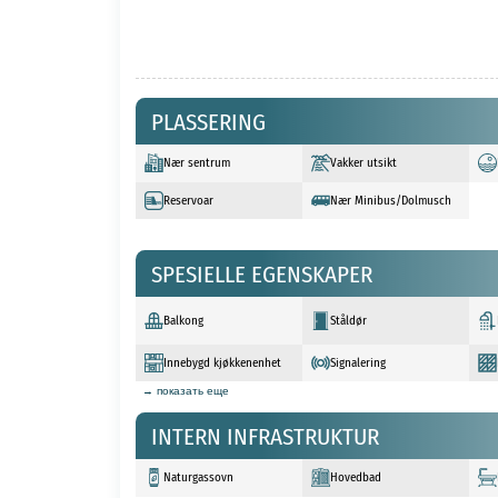
PLASSERING
Nær sentrum
Vakker utsikt
Reservoar
Nær Minibus/Dolmusch
SPESIELLE EGENSKAPER
Balkong
Ståldør
Innebygd kjøkkenenhet
Signalering
→ показать еще
INTERN INFRASTRUKTUR
Naturgassovn
Hovedbad