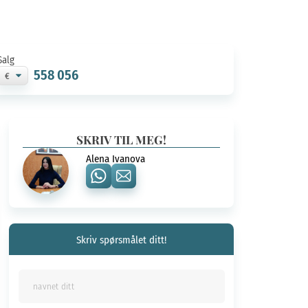
Salg
558 056
SKRIV TIL MEG!
Alena Ivanova
Skriv spørsmålet ditt!