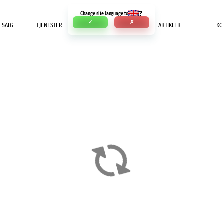
?
Change site language to
✓
✗
SALG
TJENESTER
INNBETALING
ARTIKLER
K