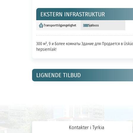
EKSTERN INFRASTRUKTUR
Transporttilgjengelighet
Sjøbuss
300 м², 9 и Более комнаты Здание для Продается в Üsküd
hepsiemlak!
LIGNENDE TILBUD
Kontakter i Tyrkia