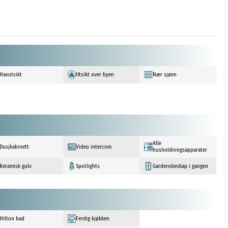
Havutsikt
Utsikt over byen
Nær sjøen
Alle
Dusjkabinett
Video intercom
husholdningsapparater
Keramisk gulv
Spotlights
Garderobeskap i gangen
Hilton bad
Ferdig kjøkken