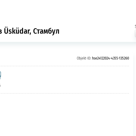
в Üsküdar, Стамбул
Objekt-ID:
hse24122024-4355-135260
5