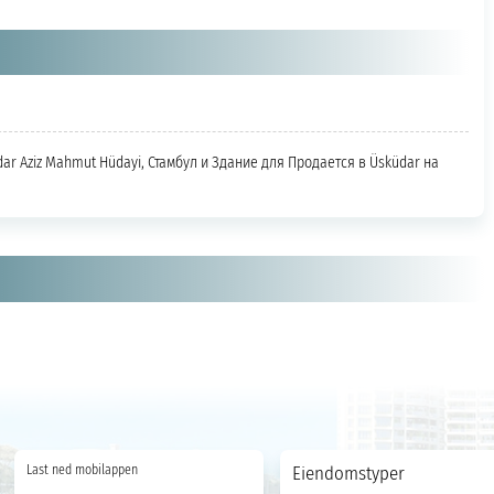
ar Aziz Mahmut Hüdayi, Стамбул и Здание для Продается в Üsküdar на
Last ned mobilappen
Eiendomstyper