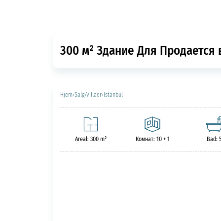
300 м² Здание Для Продается 
Hjem
›
Salg
›
Villaer
›
Istanbul
Areal: 300 m²
Комнат: 10 + 1
Bad: 