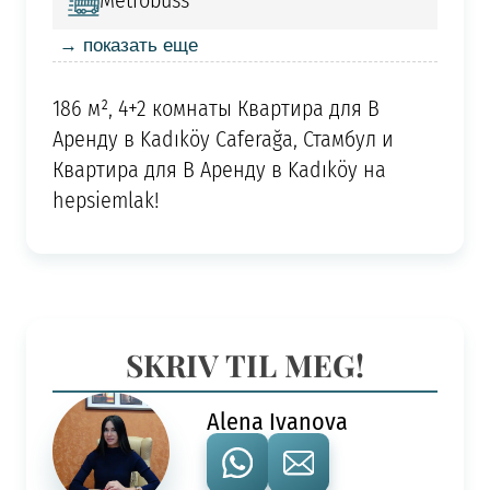
Metrobuss
→ показать еще
186 м², 4+2 комнаты Квартира для В
Аренду в Kadıköy Caferağa, Стамбул и
Квартира для В Аренду в Kadıköy на
hepsiemlak!
SKRIV TIL MEG!
Alena Ivanova