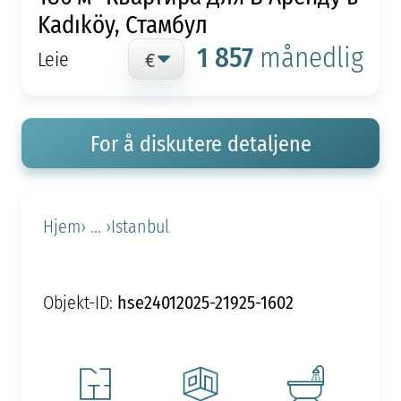
Kadıköy, Стамбул
1 857
månedlig
Leie
For å diskutere detaljene
Hjem
› ... ›
Istanbul
hse24012025-21925-1602
Objekt-ID: