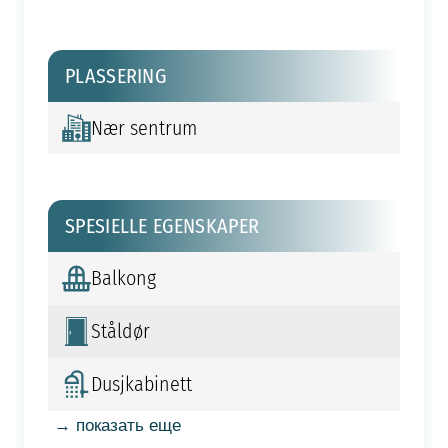
PLASSERING
Nær sentrum
SPESIELLE EGENSKAPER
Balkong
Ståldør
Dusjkabinett
→ показать еще