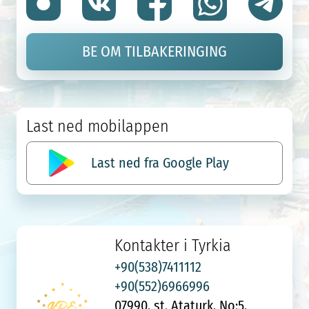
BE OM TILBAKERINGING
Last ned mobilappen
Last ned fra Google Play
Kontakter i Tyrkia
+90(538)7411112
+90(552)6966996
07990, st. Ataturk, No:5,