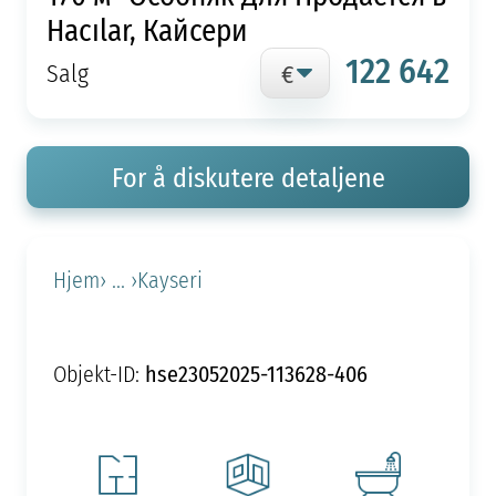
Hacılar, Кайсери
122 642
Salg
For å diskutere detaljene
Hjem
› ... ›
Kayseri
hse23052025-113628-406
Objekt-ID: