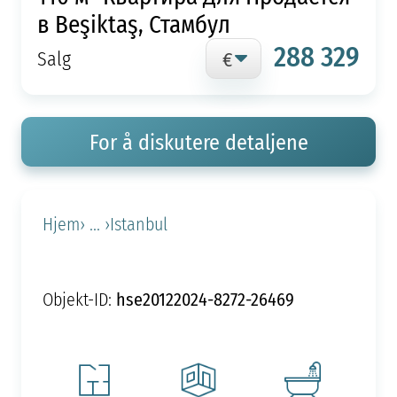
в Beşiktaş, Стамбул
288 329
Salg
For å diskutere detaljene
Hjem
› ... ›
Istanbul
hse20122024-8272-26469
Objekt-ID: