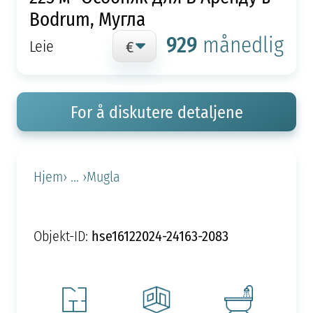
Bodrum, Мугла
929
månedlig
Leie
For å diskutere detaljene
Hjem
› ... ›
Mugla
hse16122024-24163-2083
Objekt-ID: