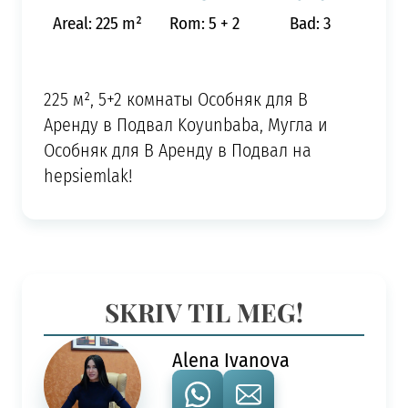
Areal: 225 m²
Rom: 5 + 2
Bad: 3
225 м², 5+2 комнаты Особняк для В
Аренду в Подвал Koyunbaba, Мугла и
Особняк для В Аренду в Подвал на
hepsiemlak!
SKRIV TIL MEG!
Alena Ivanova