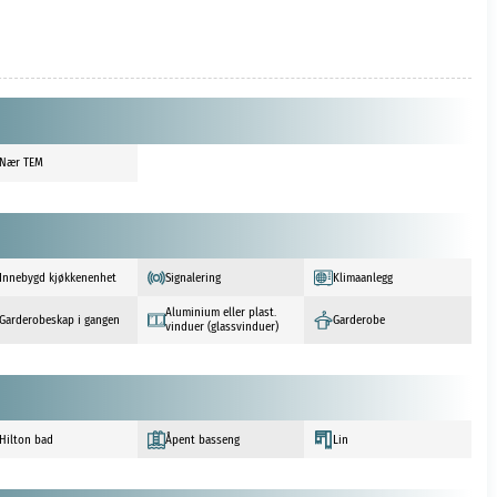
Nær TEM
Innebygd kjøkkenenhet
Signalering
Klimaanlegg
Aluminium eller plast.
Garderobeskap i gangen
Garderobe
vinduer (glassvinduer)
Hilton bad
Åpent basseng
Lin