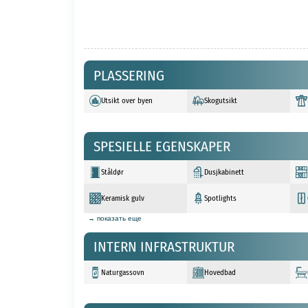
PLASSERING
Utsikt over byen
Skogutsikt
SPESIELLE EGENSKAPER
Ståldør
Dusjkabinett
Keramisk gulv
Spotlights
→ показать еще
INTERN INFRASTRUKTUR
Naturgassovn
Hovedbad