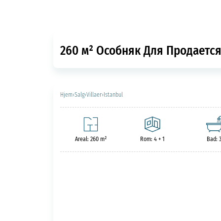
260 м² Особняк Для Продается 
Hjem
›
Salg
›
Villaer
›
Istanbul
Areal: 260 m²
Rom: 4 + 1
Bad: 