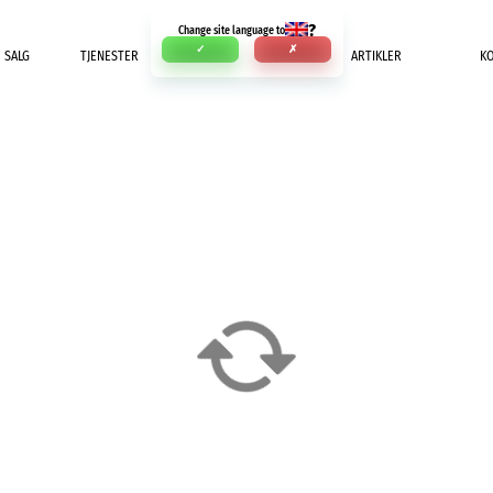
?
Change site language to
✓
✗
SALG
TJENESTER
INNBETALING
ARTIKLER
K