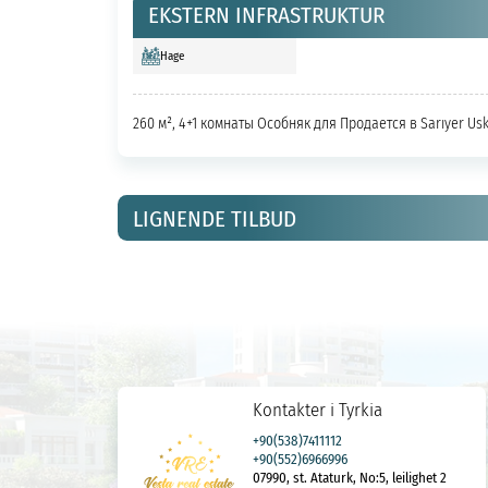
EKSTERN INFRASTRUKTUR
Hage
260 м², 4+1 комнаты Особняк для Продается в Sarıyer Us
LIGNENDE TILBUD
Kontakter i Tyrkia
+90(538)7411112
+90(552)6966996
07990, st. Ataturk, No:5, leilighet 2