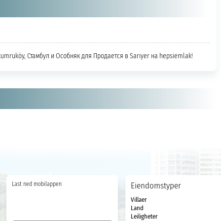
kumruköy, Стамбул и Особняк для Продается в Sarıyer на hepsiemlak!
Last ned mobilappen
Eiendomstyper
Villaer
Land
Leiligheter