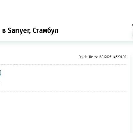
в Sarıyer, Стамбул
Objekt-ID:
hse16012025-146201-30
3