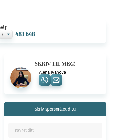
Salg
483 648
SKRIV TIL MEG!
Alena Ivanova
Skriv spørsmålet ditt!